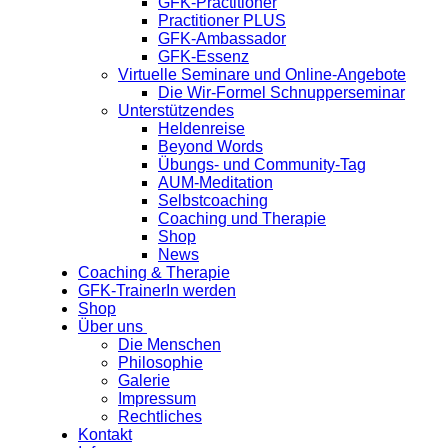
GFK-Practitioner
Practitioner PLUS
GFK-Ambassador
GFK-Essenz
Virtuelle Seminare und Online-Angebote
Die Wir-Formel Schnupperseminar
Unterstützendes
Heldenreise
Beyond Words
Übungs- und Community-Tag
AUM-Meditation
Selbstcoaching
Coaching und Therapie
Shop
News
Coaching & Therapie
GFK-TrainerIn werden
Shop
Über uns
Die Menschen
Philosophie
Galerie
Impressum
Rechtliches
Kontakt