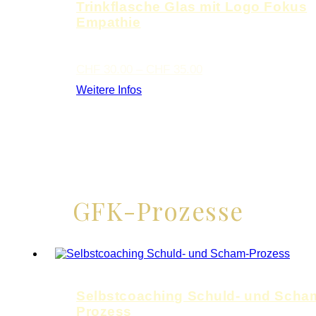
Trinkflasche Glas mit Logo Fokus
Empathie
Preisspanne:
CHF
30.00
–
CHF
35.00
CHF 30.00
Weitere Infos
bis
CHF 35.00
GFK-Prozesse
Selbstcoaching Schuld- und Scha
Prozess