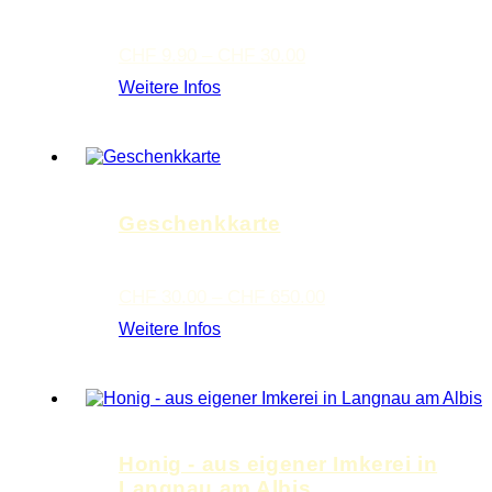
Preisspanne:
CHF
9.90
–
CHF
30.00
CHF 9.90
Weitere Infos
bis
CHF 30.00
Geschenkkarte
Preisspanne:
CHF
30.00
–
CHF
650.00
CHF 30.00
Weitere Infos
bis
CHF 650.00
Honig - aus eigener Imkerei in
Langnau am Albis