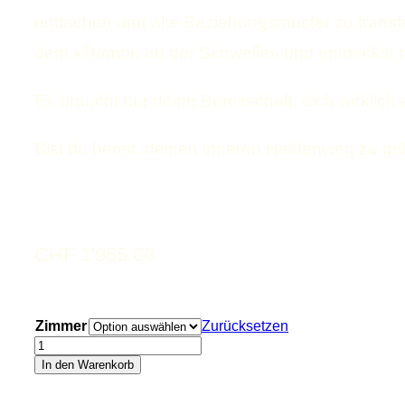
entfachen und alte Beziehungsmuster zu transf
dem «Dämon an der Schwelle» und entdeckst ne
Es braucht nur deine Bereitschaft, dich wirklic
Bist du bereit, deinen inneren Heldenweg zu g
CHF
1'965.00
Zimmer
Zurücksetzen
Heldenreise
20.-25.
In den Warenkorb
Mai
2026