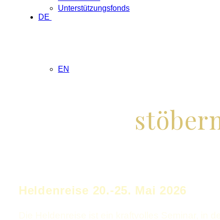
Unterstützungsfonds
DE
EN
stöber
Heldenreise 20.-25. Mai 2026
Die Heldenreise ist ein kraftvolles Seminar, in