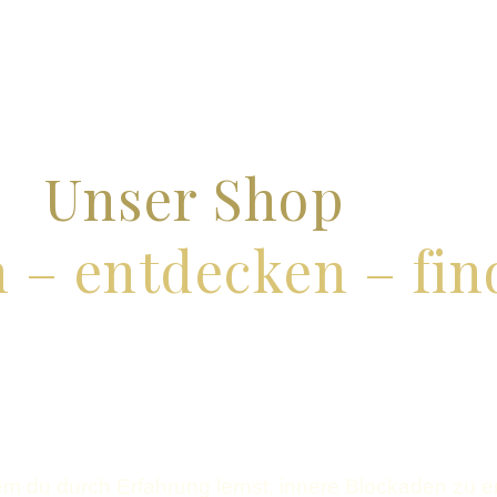
Unser Shop
n – entdecken – fi
 dem du durch Erfahrung lernst, innere Blockaden zu