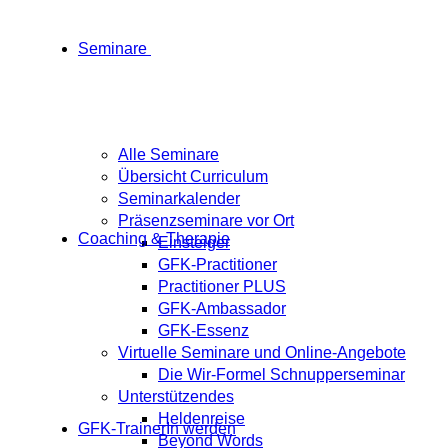
Seminare
Alle Seminare
Übersicht Curriculum
Seminarkalender
Präsenzseminare vor Ort
Coaching & Therapie
Einsteiger
GFK-Practitioner
Practitioner PLUS
GFK-Ambassador
GFK-Essenz
Virtuelle Seminare und Online-Angebote
Die Wir-Formel Schnupperseminar
Unterstützendes
Heldenreise
GFK-TrainerIn werden
Beyond Words