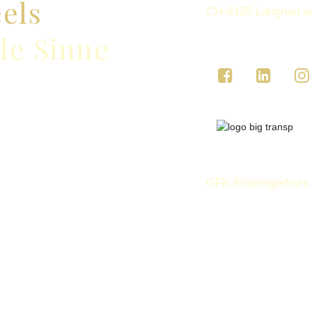
eels
CH-8135 Langnau a
lle Sinne
GFK-Einsteigerkurs