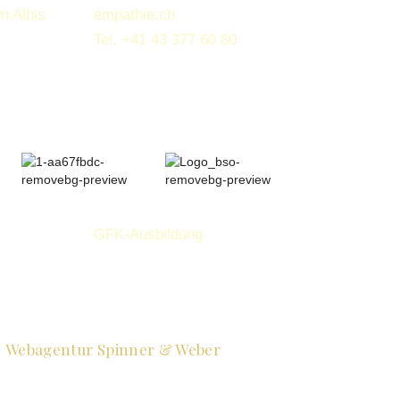
m Albis
empathie.ch
Tel.
+41 43 377 60 80
GFK-Ausbildung
Webagentur Spinner & Weber