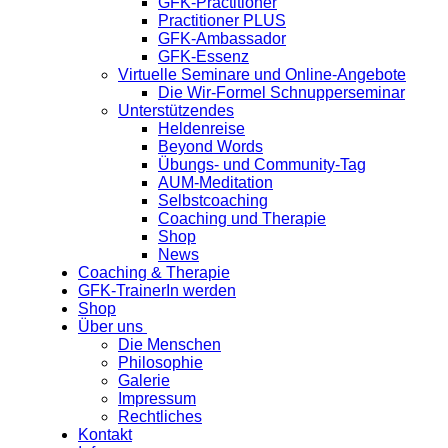
GFK-Practitioner
Practitioner PLUS
GFK-Ambassador
GFK-Essenz
Virtuelle Seminare und Online-Angebote
Die Wir-Formel Schnupperseminar
Unterstützendes
Heldenreise
Beyond Words
Übungs- und Community-Tag
AUM-Meditation
Selbstcoaching
Coaching und Therapie
Shop
News
Coaching & Therapie
GFK-TrainerIn werden
Shop
Über uns
Die Menschen
Philosophie
Galerie
Impressum
Rechtliches
Kontakt