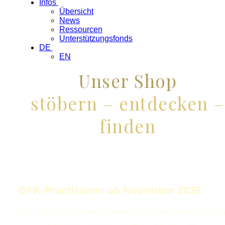
Infos
Übersicht
News
Ressourcen
Unterstützungsfonds
DE
EN
Unser Shop
stöbern – entdecken –
finden
GFK-Practitioner ab November 2025
Um wahre Beziehungskompetenz zu erlangen, wirst d