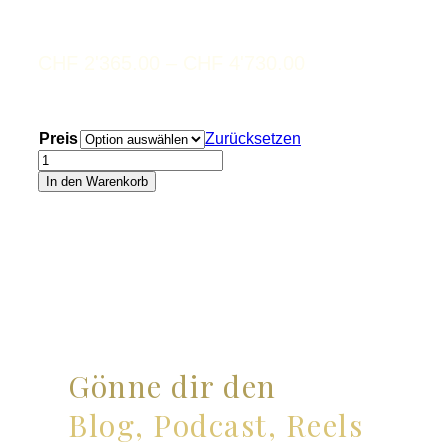
Preisspanne:
CHF
2'365.00
–
CHF
4'730.00
CHF 2'365.00
bis
CHF 4'730.00
Preis
Zurücksetzen
GFK-
Practitioner
In den Warenkorb
ab
November
2025
Menge
Gönne dir den
Blog, Podcast, Reels