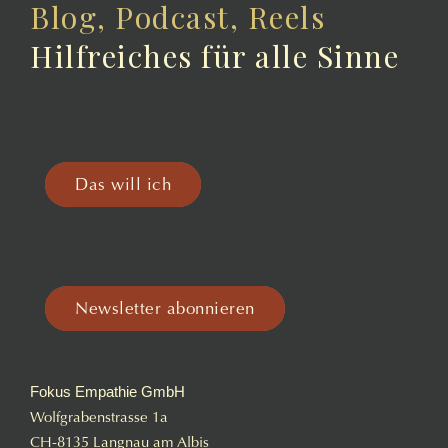
Blog, Podcast, Reels
Muri
(BE)
Hilfreiches für alle Sinne
Menge
Das will ich
Newsletter abonnieren
Fokus Empathie GmbH
Wolfgrabenstrasse 1a
CH-8135 Langnau am Albis